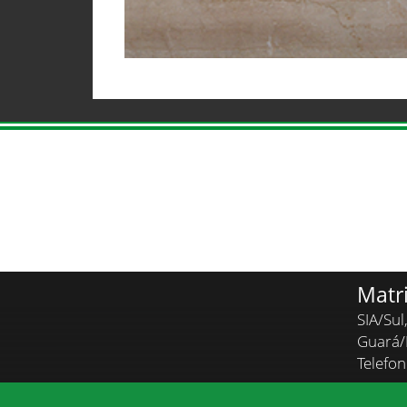
Matr
SIA/Sul
Guará
Telefo