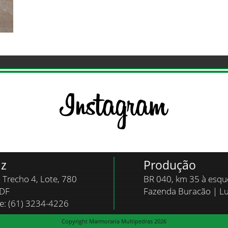
iz
Produção
, Trecho 4, Lote, 780
BR 040, km 35 à esq
/DF
Fazenda Buracão | L
ne: (61) 3234-4226
Copyright Marmoraria Multipedras 2026