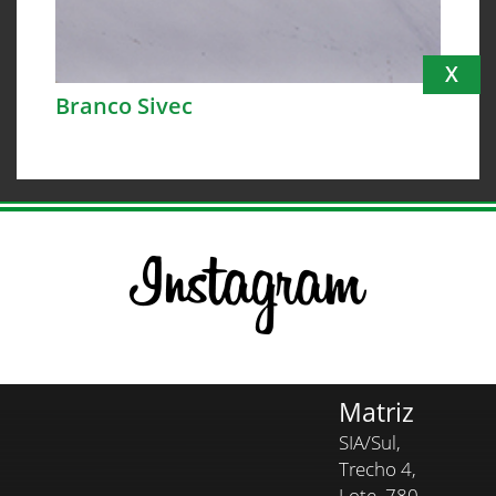
X
Branco Sivec
Matriz
SIA/Sul,
Trecho 4,
Lote, 780