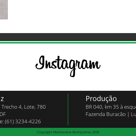
iz
Produção
, Trecho 4, Lote, 780
BR 040, km 35 à esq
/DF
Fazenda Buracão | L
ne: (61) 3234-4226
Copyright Marmoraria Multipedras 2026