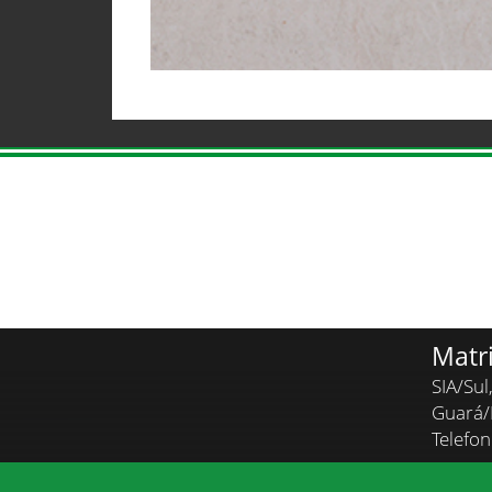
Matr
SIA/Sul
Guará
Telefo