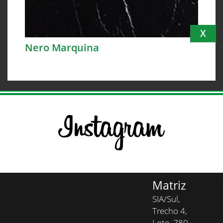
X
Nero Marquina
Matriz
SIA/Sul,
Trecho 4,
Lote, 780