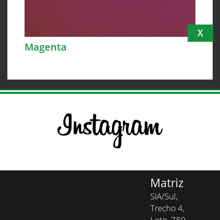
X
Magenta
Matriz
SIA/Sul,
Trecho 4,
Lote, 780