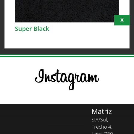
X
Super Black
Matriz
SIA/Sul,
Trecho 4,
Lote, 780