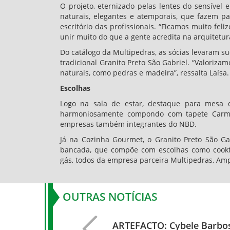
O projeto, eternizado pelas lentes do sensível 
naturais, elegantes e atemporais, que fazem pa
escritório das profissionais. “Ficamos muito fel
unir muito do que a gente acredita na arquitetura”
Do catálogo da Multipedras, as sócias levaram su
tradicional Granito Preto São Gabriel. “Valoriza
naturais, como pedras e madeira”, ressalta Laísa.
Escolhas
Logo na sala de estar, destaque para mesa d
harmoniosamente compondo com tapete Carmina
empresas também integrantes do NBD.
Já na Cozinha Gourmet, o Granito Preto São G
bancada, que compõe com escolhas como cooktop
gás, todos da empresa parceira Multipedras, Amp
OUTRAS NOTÍCIAS
ARTEFACTO: Cybele Barbos